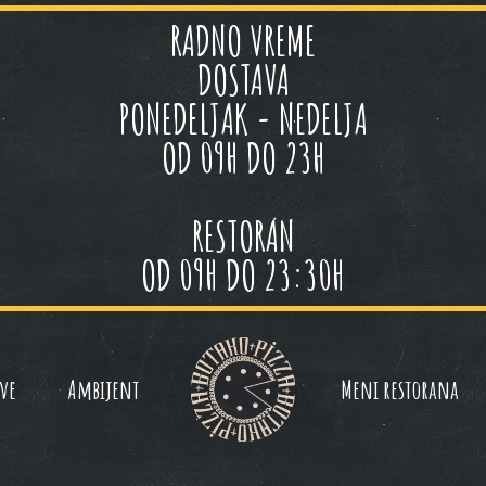
RADNO VREME
DOSTAVA
PONEDELJAK - NEDELJA
OD 09H DO 23H
RESTORAN
OD 09H DO 23:30H
ve
Ambijent
Meni restorana