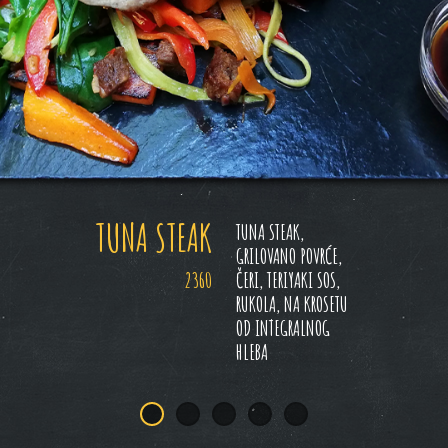
TUNA STEAK
TUNA STEAK,
GRILOVANO POVRĆE,
2360
ČERI, TERIYAKI SOS,
RUKOLA, NA KROSETU
OD INTEGRALNOG
HLEBA