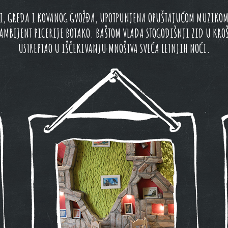
LI, GREDA I KOVANOG GVOŽĐA, UPOTPUNJENA OPUŠTAJUĆOM MUZIKOM
 AMBIJENT PICERIJE BOTAKO. BAŠTOM VLADA STOGODIŠNJI ZID U KROŠ
USTREPTAO U IŠČEKIVANJU MNOŠTVA SVEĆA LETNJIH NOĆI.